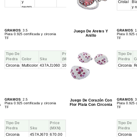
y
Cristal
Bl
negro
y r
GRAMOS
: 3.5
GRAMOS
: 
Juego De Aretes Y
Plata 0.925 certificada y circonia
Plata 0.925 c
Anillo
TF
TF
Tipo De
Price
Tipo De
Piedra
Color
Sku
(MXN)
Piedra
C
Circonia
Multicolor
437AJ1060
1060.00
Circonia
R
GRAMOS
: 2.5
GRAMOS
: 3
Juego De Corazón Con
Plata 0.925 certificada y circonia
Plata 0.925 c
a
Flor Plata Con Circonia
TF
TF
Tipo De
Price
Tipo De
Piedra
Sku
(MXN)
Piedra
Circonia
457AJ670
670.00
Circonia