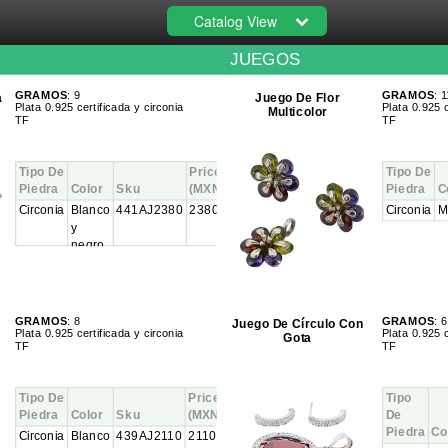
Catalog View
JUEGOS
GRAMOS
: 9
GRAMOS
: 1
a
Juego De Flor
Plata 0.925 certificada y circonia
Plata 0.925 c
Multicolor
TF
TF
Tipo De
Price
Tipo De
Piedra
Color
Sku
(MXN)
Piedra
C
Circonia
Blanco
441AJ2380
2380.00
Circonia
M
y
negro
GRAMOS
: 8
GRAMOS
: 6
Juego De Círculo Con
Plata 0.925 certificada y circonia
Plata 0.925 c
Gota
TF
TF
Tipo De
Price
Tipo
Piedra
Color
Sku
(MXN)
De
Piedra
Co
Circonia
Blanco
439AJ2110
2110.00