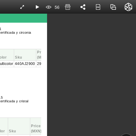
56
1
ertificada y circonia
Price
olor
Sku
(MXN)
ulticolor
440AJ2900
2900.00
.5
ertificada y cristal
Price
lor
Sku
(MXN)