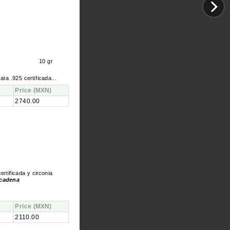
10 gr
lata .925 certificada...
Price
(MXN)
2740.00
ertificada y circonia
 cadena
Price
(MXN)
2110.00