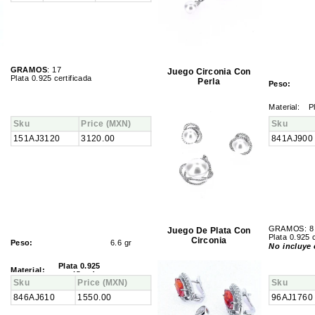
GRAMOS
: 17
Juego Circonia Con
Plata 0.925 certificada
Perla
Peso:
Material
:
P
Sku
Price
(MXN)
Sku
151AJ3120
3120.00
841AJ900
GRAMOS: 8
Juego De Plata Con
Plata 0.925 c
Circonia
Peso:
6.6 gr
No incluye
Plata 0.925
Material:
certificada...
Sku
Price
(MXN)
Sku
846AJ610
1550.00
96AJ1760