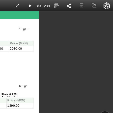
239
10 gr ...
Price
(MXN)
00
2030.00
6.5 gr
Plata 0.925
Certificada...
Price
(MXN)
1390.00