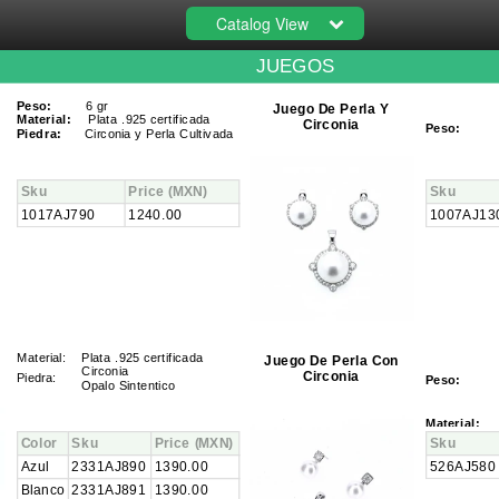
Catalog View
JUEGOS
Peso:
6 gr
Juego De Perla Y
Material:
Plata .925 certificada
Circonia
Peso:
Piedra:
Circonia y Perla Cultivada
Sku
Price
(MXN)
Sku
1017AJ790
1240.00
1007AJ13
Material
:
Plata .925 certificada
Juego De Perla Con
Circonia
Circonia
Piedra:
Peso:
Opalo Sintentico
Material:
Color
Sku
Price
(MXN)
Sku
Azul
2331AJ890
1390.00
526AJ580
Blanco
2331AJ891
1390.00