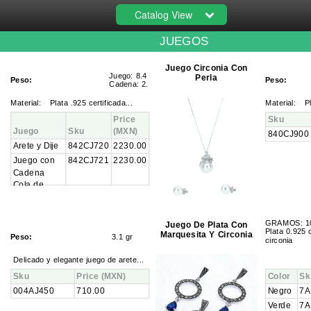
Catalog View
JUEGOS
Juego Circonia Con
Juego: 8.4 gr
Perla
Peso:
Peso:
Cadena: 2.2 gr
Material
:
Plata .925 certificada...
Material
:
P
Price
Sku
Juego
Sku
(MXN)
840CJ900
Arete y Dije
842CJ720
2230.00
Juego con
842CJ721
2230.00
Cadena
Cola de
Rata 40cm
GRAMOS: 1
Juego De Plata Con
Plata 0.925 
Marquesita Y Circonia
Peso:
3.1 gr
circonia
Delicado y elegante juego de arete...
Sku
Price
(MXN)
Color
Sk
004AJ450
710.00
Negro
7A
Verde
7A