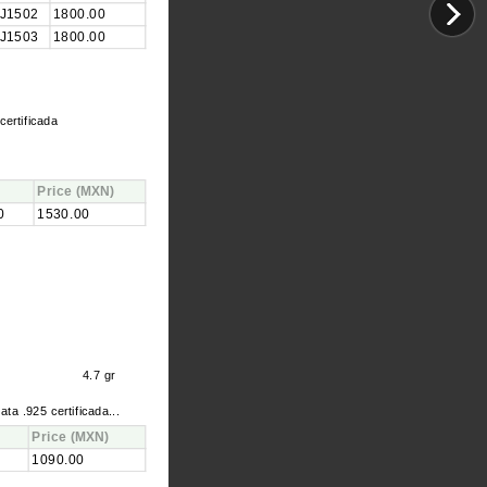
J1502
1800.00
J1503
1800.00
certificada
Price
(MXN)
0
1530.00
4.7 gr
lata .925 certificada...
Price
(MXN)
1090.00