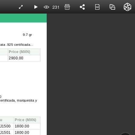
231
9.7 gr
lata .925 certificada...
Price
(MXN)
2900.00
0
certificada, marquesita y
u
Price
(MXN)
J1500
1800.00
J1501
1800.00