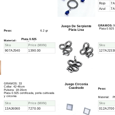
Rojo
7A
Azul
7A
GRAMOS:
9
Juego De Serpiente
Plata 0.925 
Plata Lisa
Peso:
6.2 gr
Plata 0.925
Material:
certificada...
Sku
Price
(MXN)
Sku
907AJ540
1390.00
127AJ153
GRAMOS: 33
Juego Circonia
Collar: 42-46cm
Cuadrado
Peso:
Pulsera: 18-20cm
Plata 0.925 certificada, perla cultivada
y circonia
Material
:
P
Sku
Price
(MXN)
Sku
13AJ6060
7270.00
012AJ700