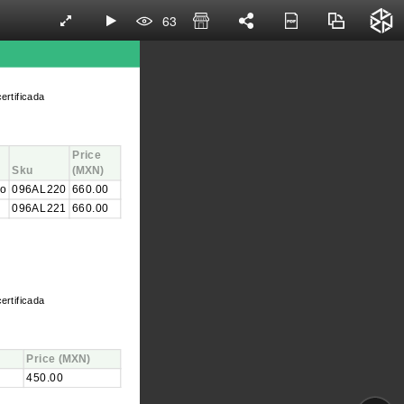
63
ertificada
Price
Sku
(MXN)
o
096AL220
660.00
096AL221
660.00
ertificada
Price
(MXN)
450.00