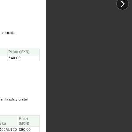
ertificada
Price
(MXN)
540.00
ertificada y cristal
Price
Sku
(MXN)
066AL120
360.00