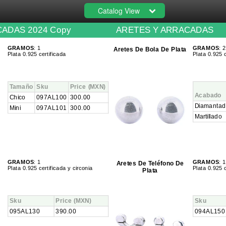
Catalog View
ADAS 2024 Copy
ARETES Y ARRACADAS
GRAMOS
: 1
GRAMOS
: 2
Aretes De Bola De Plata
Plata 0.925 certificada
Plata 0.925 c
Tamaño
Sku
Price
(MXN)
Acabado
Chico
097AL100
300.00
Diamantad
Mini
097AL101
300.00
Martillado
GRAMOS
: 1
GRAMOS
: 1
Aretes De Teléfono De
Plata 0.925 certificada y circonia
Plata 0.925 c
Plata
Sku
Price
(MXN)
Sku
095AL130
390.00
094AL150