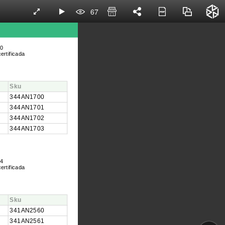
67
10
ertificada
Sku
344AN1700
344AN1701
344AN1702
344AN1703
14
ertificada
Sku
341AN2560
341AN2561