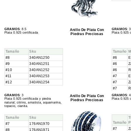
GRAMOS
: 8.5
GRAMOS
: 3
Anillo De Plata Con
Plata 0.925 certificada
Plata 0.925 c
Piedras Preciosas
Tamaño
Sku
Tamaño
M
#8
340AN1250
#6
E
#9
340AN1251
#6
Z
#10
340AN1252
#6
R
#11
340AN1253
#7
E
#12
340AN1254
#7
Z
#7
R
#7.5
E
GRAMOS
: 3
GRAMOS
: 4
Anillo De Plata Con
Plata 0.925 certificada y piedra
Plata 0.925 c
s
Piedras Preciosas
#7.5
Z
natural; citrino, amatista, aquamarina,
topacio, cianita.
#7.5
R
#8
E
Tamaño
Sku
T
#8
Z
Tamaño
P
#7
176AN1970
#8
R
#7
Z
#8
176AN1971