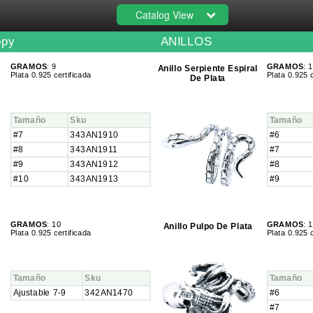
Catalog View
opy
ANILLOS
GRAMOS
: 9
GRAMOS
: 
Anillo Serpiente Espiral
Plata 0.925 certificada
Plata 0.925 c
De Plata
Tamaño
Sku
Tamaño
#7
343AN1910
#6
#8
343AN1911
#7
#9
343AN1912
#8
#10
343AN1913
#9
GRAMOS
: 10
GRAMOS
: 
Anillo Pulpo De Plata
Plata 0.925 certificada
Plata 0.925 c
Tamaño
Sku
Tamaño
Ajustable 7-9
342AN1470
#6
#7