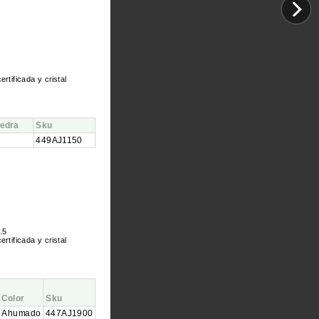
ertificada y cristal
iedra
Sku
449AJ1150
.5
ertificada y cristal
Color
Sku
Ahumado
447AJ1900