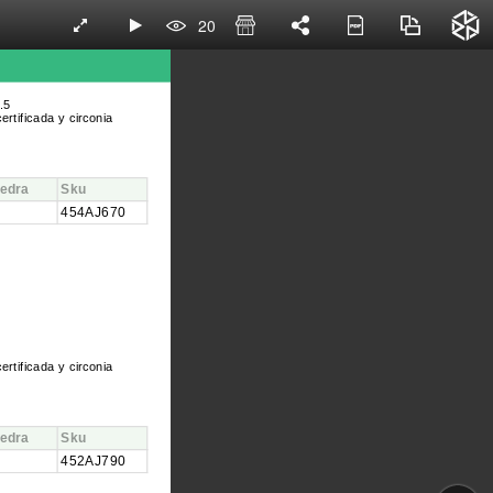
20
.5
ertificada y circonia
iedra
Sku
454AJ670
ertificada y circonia
iedra
Sku
452AJ790