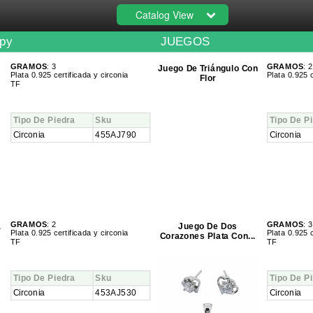
Catalog View
py
JUEGOS
GRAMOS
: 3
GRAMOS
: 2
Juego De Triángulo Con
Plata 0.925 certificada y circonia
Plata 0.925 c
Flor
TF
Tipo De Piedra
Sku
Tipo De P
Circonia
455AJ790
Circonia
GRAMOS
: 2
GRAMOS
: 3
a
Juego De Dos
Plata 0.925 certificada y circonia
Plata 0.925 c
Corazones Plata Con...
TF
TF
Tipo De Piedra
Sku
Tipo De P
Circonia
453AJ530
Circonia