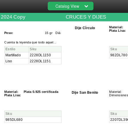
Catalog View
 2024 Copy
CRUCES Y DIJES
Material:
Dije Círculo
Plata Lisa:
Peso:
15 gr Diámetro 2.3 cm
Cuenta la leyenda que todo aquel...
Estilo
Sku
Sku
Martillado
2228DL1150
982DL780
Liso
2228DL1151
Material:
Plata 0.925 certificada
Material
:
Dije San Benito
Plata Lisa:
Dimensiones
Sku
Sku
985DL680
2207DL39