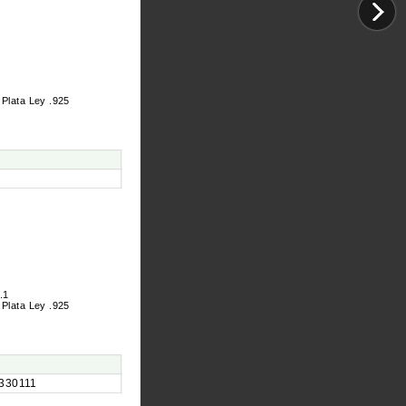
 Plata Ley .925
.1
 Plata Ley .925
330111