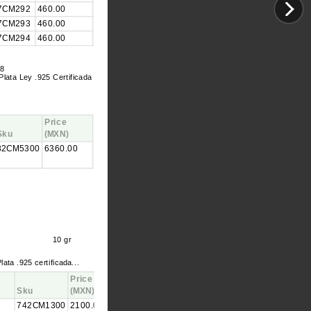
7CM292
460.00
7CM293
460.00
7CM294
460.00
8
Plata Ley .925 Certificada
Price
Sku
(MXN)
82CM5300
6360.00
10 gr
lata .925 certificada...
Price
Sku
(MXN)
742CM1300
2100.00