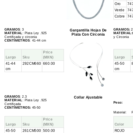
Oro
74
Verde
74
Cobre
74
GRAMOS
: 3
GRAMOS:
2
Gargantilla Hojas De
MATERIAL
: Plata Ley .925
MATERIAL:
Plata Con Circonia
Certificada y circonia
y Circonia
CENTÍMETROS
: 41-44 cm
Price
Largo
Sku
(MXN)
Largo
41-44
292CM660
660.00
45-50
cm
cm
GRAMOS
: 2.3
Collar Ajustable
MATERIAL
: Plata Ley .925
Peso:
Certificada
CENTÍMETROS:
45-50
Material
:
P
Price
Largo
Sku
(MXN)
Color
45-50
261CM500
500.00
ROJO