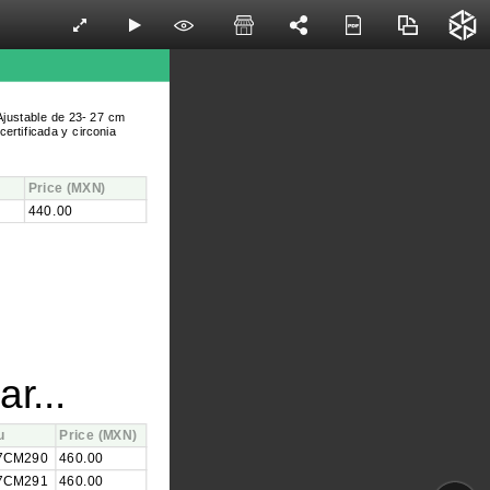
justable de 23
- 27 cm
ertificada y circonia
Price
(MXN)
440.00
ar...
u
Price
(MXN)
7CM290
460.00
7CM291
460.00