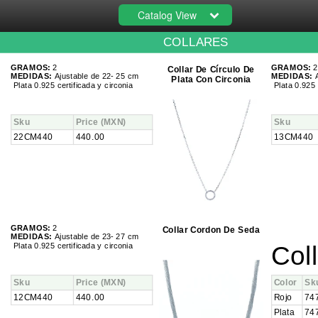
Catalog View
COLLARES
GRAMOS:
2
GRAMOS:
2
Collar De Círculo De
MEDIDAS:
Ajustable de 22
- 25 cm
MEDIDAS:
A
Plata Con Circonia
Plata 0.925 certificada y circonia
Plata 0.925 c
Sku
Price
(MXN)
Sku
22CM440
440.00
13CM440
GRAMOS:
2
Collar Cordon De Seda
MEDIDAS:
Ajustable de 23
- 27 cm
Plata 0.925 certificada y circonia
Coll
Sku
Price
(MXN)
Color
Sk
12CM440
440.00
Rojo
74
Plata
74