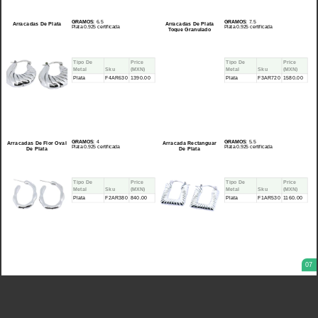
GRAMOS
: 6.5
GRAMOS
: 7.5
Arracadas De Plata
Arracadas De Plata
Plata 0.925 certificada
Plata 0.925 certificada
Toque Granulado
Tipo De
Price
Tipo De
Price
Metal
Sku
(MXN)
Metal
Sku
(MXN)
Plata
F4AR630
1390.00
Plata
F3AR720
1580.00
GRAMOS
: 4
GRAMOS
: 5.5
Arracadas De Flor Oval
Arracada Rectanguar
Plata 0.925 certificada
Plata 0.925 certificada
De Plata
De Plata
Tipo De
Price
Tipo De
Price
Metal
Sku
(MXN)
Metal
Sku
(MXN)
Plata
F2AR380
840.00
Plata
F1AR530
1160.00
07