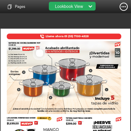
Lookbook View
Pages
Batería de cocina Rainbow Pot -D
C0438-00
MXN
1299.00
View Detail