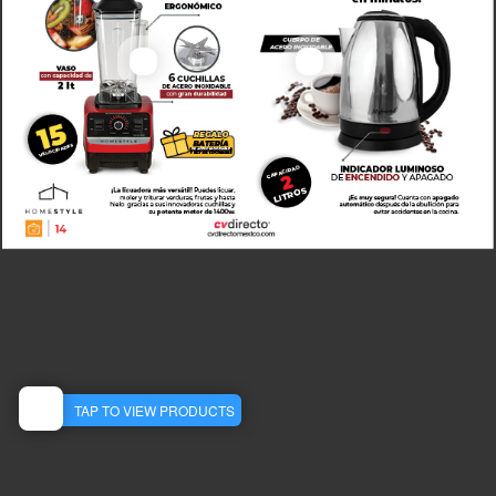
Tetera eléctrica Ceres - D
Licuadora Power Max Mixer + Batería Global de REGALO -D
C0428-01
C0430-00
MXN
MXN
1699.00
399.00
View Detail
View Detail
TAP TO VIEW PRODUCTS