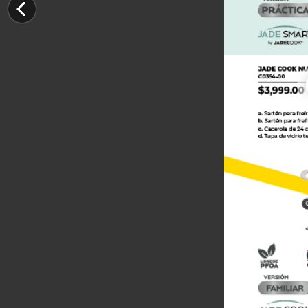
C0354-00
MXN
3999.
V