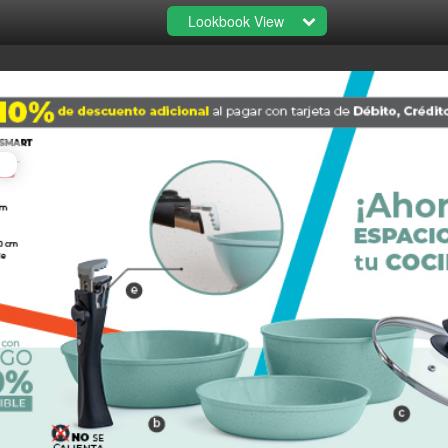
Lookbook View
Batería de cocina Jade Smart -D
0
ew Detail