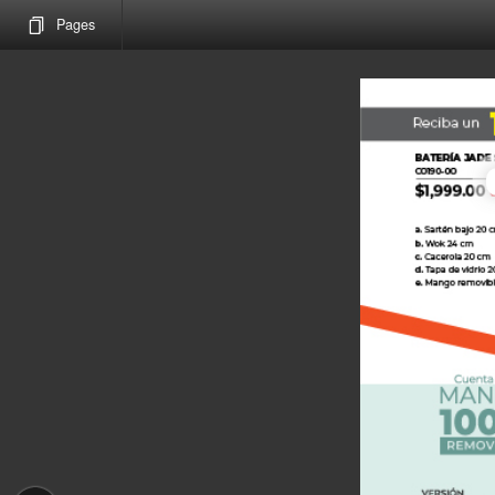
Pages
C0190-00
MXN
1999.0
Vi